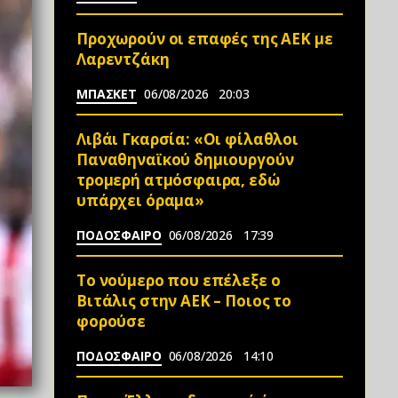
Προχωρούν οι επαφές της ΑΕΚ με
Λαρεντζάκη
ΜΠΑΣΚΕΤ
06/08/2026
20:03
Λιβάι Γκαρσία: «Οι φίλαθλοι
Παναθηναϊκού δημιουργούν
τρομερή ατμόσφαιρα, εδώ
υπάρχει όραμα»
ΠΟΔΟΣΦΑΙΡΟ
06/08/2026
17:39
Το νούμερο που επέλεξε ο
Βιτάλις στην ΑΕΚ – Ποιος το
φορούσε
ΠΟΔΟΣΦΑΙΡΟ
06/08/2026
14:10