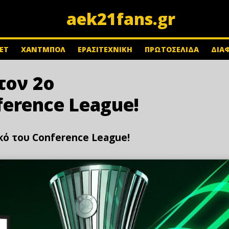
aek21fans.gr
ΕΤ
ΧΑΝΤΜΠΟΛ
ΕΡΑΣΙΤΕΧΝΙΚΗ
ΠΡΩΤΟΣΕΛΙΔΑ
ΔΙΑ
τον 2ο
erence League!
κό του Conference League!