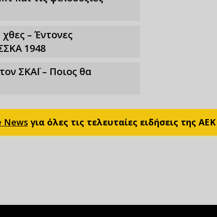
 χθες – Έντονες
ΣΣΚΑ 1948
ν ΣΚΑΪ – Ποιος θα
e News
για όλες τις τελευταίες ειδήσεις της ΑΕΚ