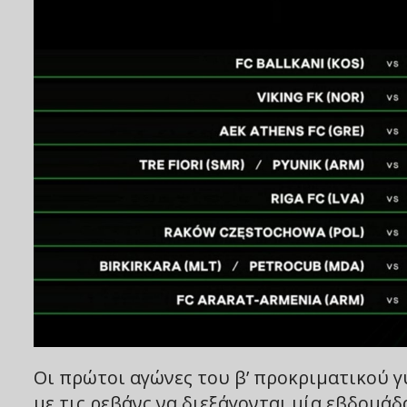
Οι πρώτοι αγώνες του β’ προκριματικού γύ
με τις ρεβάνς να διεξάγονται μία εβδομάδ