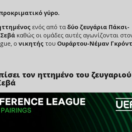
 προκριματικό γύρο.
ηττημένος
ενός από τα
δύο ζευγάρια Πάκσι-
 Σεβά
καθώς οι ομάδες αυτές αγωνίζονται στο
gue, ο
νικητής
του
Ουράρτου-Νέμαν Γκρόντ
ίσει τον ηττημένο του ζευγαριού
Σεβά