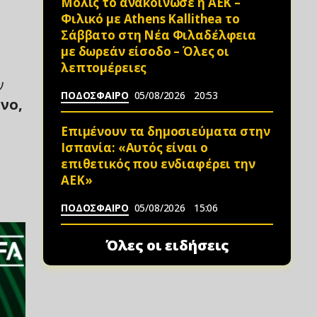
Μόλις το ανακοίνωσε η ΑΕΚ –
Φιλικό με Athens Kallithea το
Σάββατο στη Νέα Φιλαδέλφεια
με δωρεάν είσοδο – Όλες οι
λεπτομέρειες
ν
ΠΟΔΟΣΦΑΙΡΟ
05/08/2026
20:53
νο,
Επιμένουν τα δημοσιεύματα στην
Ισπανία: «Αυτός είναι ο
επιθετικός που ενδιαφέρει την
ΑΕΚ»
ΠΟΔΟΣΦΑΙΡΟ
05/08/2026
15:06
Όλες οι ειδήσεις