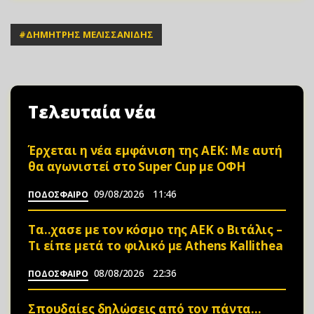
#
ΔΗΜΗΤΡΗΣ ΜΕΛΙΣΣΑΝΙΔΗΣ
Τελευταία νέα
Έρχεται η νέα εμφάνιση της ΑΕΚ: Με αυτή
θα αγωνιστεί στο Super Cup με ΟΦΗ
09/08/2026
11:46
ΠΟΔΟΣΦΑΙΡΟ
Τα..χασε με τον κόσμο της ΑΕΚ ο Βιτάλις –
Τι είπε μετά το φιλικό με Athens Kallithea
08/08/2026
22:36
ΠΟΔΟΣΦΑΙΡΟ
Σπουδαίες δηλώσεις από τον πάντα…