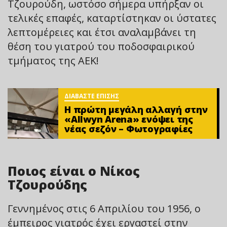
Τζουρούδη, ωστόσο σήμερα υπήρξαν οι
τελικές επαφές, καταρτίστηκαν οι ύστατες
λεπτομέρειες και έτσι αναλαμβάνει τη
θέση του γιατρού του ποδοσφαιρικού
τμήματος της ΑΕΚ!
ΔΙΑΒΑΣΤΕ ΕΠΙΣΗΣ
Η πρώτη μεγάλη αλλαγή στην
«Αllwyn Arena» ενόψει της
νέας σεζόν – Φωτoγραφίες
Ποιος είναι ο Νίκος
Τζουρούδης
Γεννημένος στις 6 Απριλίου του 1956, ο
έμπειρος γιατρός έχει εργαστεί στην