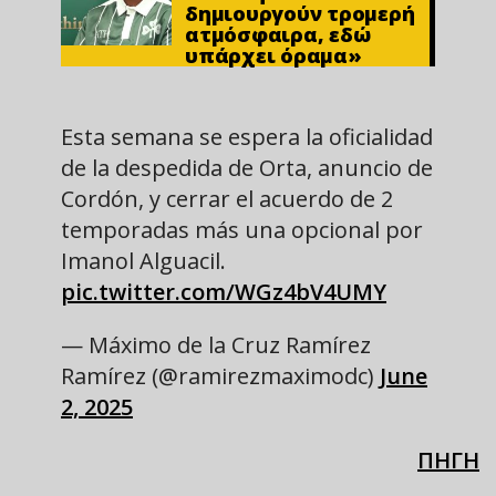
δημιουργούν τρομερή
ατμόσφαιρα, εδώ
υπάρχει όραμα»
Esta semana se espera la oficialidad
de la despedida de Orta, anuncio de
Cordón, y cerrar el acuerdo de 2
temporadas más una opcional por
Imanol Alguacil.
pic.twitter.com/WGz4bV4UMY
— Máximo de la Cruz Ramírez
Ramírez (@ramirezmaximodc)
June
2, 2025
ΠΗΓΗ