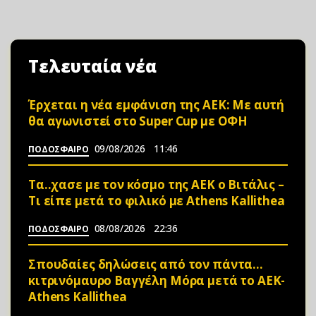
Τελευταία νέα
Έρχεται η νέα εμφάνιση της ΑΕΚ: Με αυτή
θα αγωνιστεί στο Super Cup με ΟΦΗ
09/08/2026
11:46
ΠΟΔΟΣΦΑΙΡΟ
Τα..χασε με τον κόσμο της ΑΕΚ ο Βιτάλις –
Τι είπε μετά το φιλικό με Athens Kallithea
08/08/2026
22:36
ΠΟΔΟΣΦΑΙΡΟ
Σπουδαίες δηλώσεις από τον πάντα…
κιτρινόμαυρο Βαγγέλη Μόρα μετά το ΑΕΚ-
Athens Kallithea