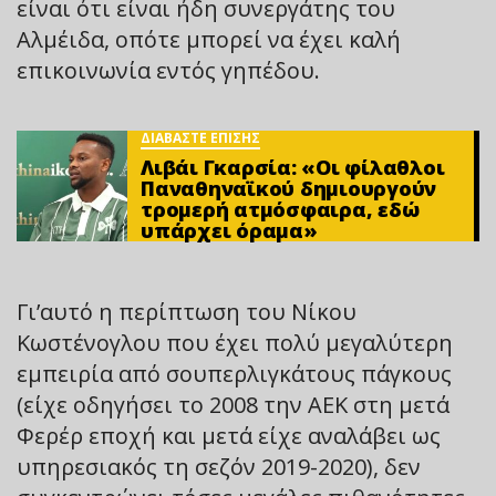
είναι ότι είναι ήδη συνεργάτης του
Αλμέιδα, οπότε μπορεί να έχει καλή
επικοινωνία εντός γηπέδου.
ΔΙΑΒΑΣΤΕ ΕΠΙΣΗΣ
Λιβάι Γκαρσία: «Οι φίλαθλοι
Παναθηναϊκού δημιουργούν
τρομερή ατμόσφαιρα, εδώ
υπάρχει όραμα»
Γι’αυτό η περίπτωση του Νίκου
Κωστένογλου που έχει πολύ μεγαλύτερη
εμπειρία από σουπερλιγκάτους πάγκους
(είχε οδηγήσει το 2008 την ΑΕΚ στη μετά
Φερέρ εποχή και μετά είχε αναλάβει ως
υπηρεσιακός τη σεζόν 2019-2020), δεν