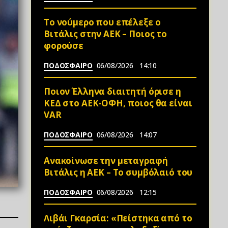
Το νούμερο που επέλεξε ο
Βιτάλις στην ΑΕΚ – Ποιος το
φορούσε
ΠΟΔΟΣΦΑΙΡΟ
06/08/2026
14:10
Ποιον Έλληνα διαιτητή όρισε η
ΚΕΔ στο ΑΕΚ-ΟΦΗ, ποιος θα είναι
VAR
ΠΟΔΟΣΦΑΙΡΟ
06/08/2026
14:07
Ανακοίνωσε την μεταγραφή
Βιτάλις η ΑΕΚ – Το συμβόλαιό του
ΠΟΔΟΣΦΑΙΡΟ
06/08/2026
12:15
Λιβάι Γκαρσία: «Πείστηκα από το