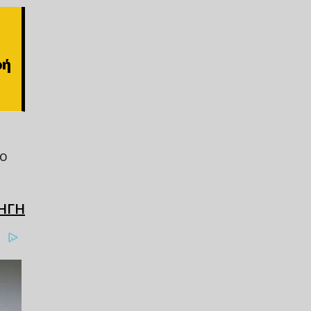
ρή
 ο
ΗΓΗ