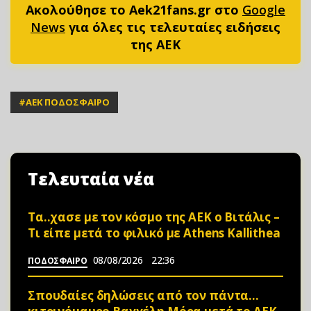
Ακολούθησε το Aek21fans.gr στο
Google
News
για όλες τις τελευταίες ειδήσεις
της ΑΕΚ
#
ΑΕΚ ΠΟΔΟΣΦΑΙΡΟ
Τελευταία νέα
Τα..χασε με τον κόσμο της ΑΕΚ ο Βιτάλις –
Τι είπε μετά το φιλικό με Athens Kallithea
08/08/2026
22:36
ΠΟΔΟΣΦΑΙΡΟ
Σπουδαίες δηλώσεις από τον πάντα…