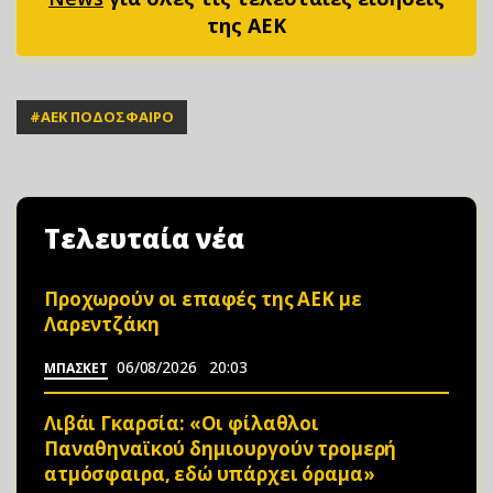
της ΑΕΚ
#
ΑΕΚ ΠΟΔΟΣΦΑΙΡΟ
Τελευταία νέα
Προχωρούν οι επαφές της ΑΕΚ με
Λαρεντζάκη
06/08/2026
20:03
ΜΠΑΣΚΕΤ
Λιβάι Γκαρσία: «Οι φίλαθλοι
Παναθηναϊκού δημιουργούν τρομερή
ατμόσφαιρα, εδώ υπάρχει όραμα»