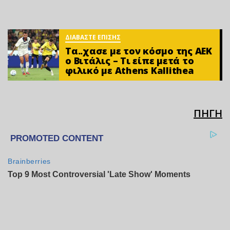
ΔΙΑΒΑΣΤΕ ΕΠΙΣΗΣ
Τα..χασε με τον κόσμο της ΑΕΚ
ο Βιτάλις – Τι είπε μετά το
φιλικό με Athens Kallithea
ΠΗΓΗ