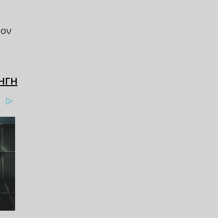
ρον
ΗΓΗ