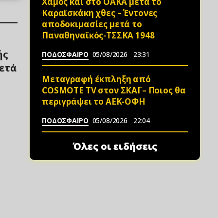
Χαμός και στο ΟΑΚΑ μετά το
Καραϊσκάκη χθες – Έντονες
αποδοκιμασίες μετά το
Παναθηναϊκός-ΤΣΣΚΑ 1948
ής
ΠΟΔΟΣΦΑΙΡΟ
05/08/2026
23:31
ετά
Μεταγραφή έκπληξη από
COSMOTE TV στον ΣΚΑΪ – Ποιος θα
περιγράψει το ΑΕΚ-ΟΦΗ
ΠΟΔΟΣΦΑΙΡΟ
05/08/2026
22:04
Όλες οι ειδήσεις