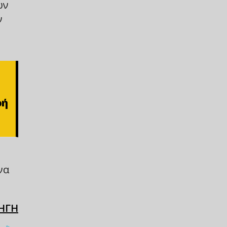
ων
ν
ρή
να
ΗΓΗ