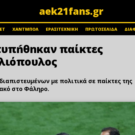
aek21fans.gr
ΕΤ
ΧΑΝΤΜΠΟΛ
ΕΡΑΣΙΤΕΧΝΙΚΗ
ΠΡΩΤΟΣΕΛΙΔΑ
ΔΙΑ
χτυπńθnκαν παίκτες
Ηλιόπουλος
 διαπιστευμένων με πολιτικά σε παίκτες της
ιακό στο Φάληρο.