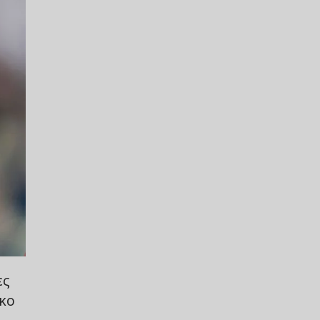
ες
ρκο