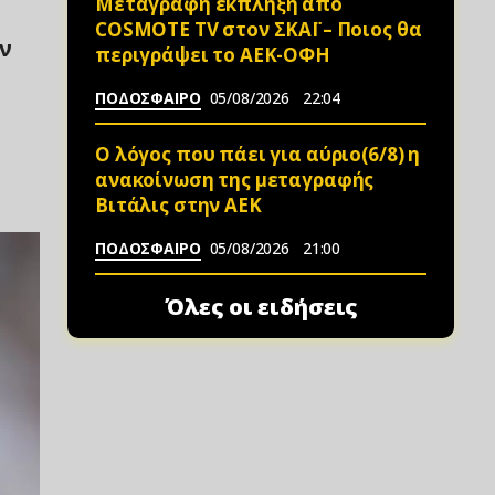
Μεταγραφή έκπληξη από
COSMOTE TV στον ΣΚΑΪ – Ποιος θα
ν
περιγράψει το ΑΕΚ-ΟΦΗ
ΠΟΔΟΣΦΑΙΡΟ
05/08/2026
22:04
Ο λόγος που πάει για αύριο(6/8) η
ανακοίνωση της μεταγραφής
Βιτάλις στην ΑΕΚ
ΠΟΔΟΣΦΑΙΡΟ
05/08/2026
21:00
Όλες οι ειδήσεις