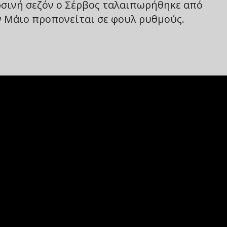
ρσινή σεζόν ο Σέρβος ταλαιπωρήθηκε από
 Μάιο προπονείται σε φουλ ρυθμούς.