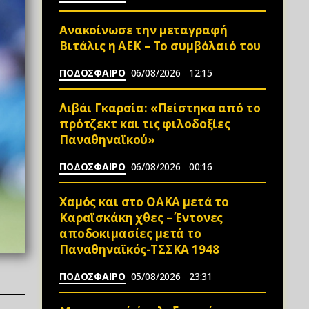
Ανακοίνωσε την μεταγραφή
Βιτάλις η ΑΕΚ – Το συμβόλαιό του
ΠΟΔΟΣΦΑΙΡΟ
06/08/2026
12:15
Λιβάι Γκαρσία: «Πείστηκα από το
πρότζεκτ και τις φιλοδοξίες
Παναθηναϊκού»
ΠΟΔΟΣΦΑΙΡΟ
06/08/2026
00:16
Χαμός και στο ΟΑΚΑ μετά το
Καραϊσκάκη χθες – Έντονες
αποδοκιμασίες μετά το
Παναθηναϊκός-ΤΣΣΚΑ 1948
ΠΟΔΟΣΦΑΙΡΟ
05/08/2026
23:31