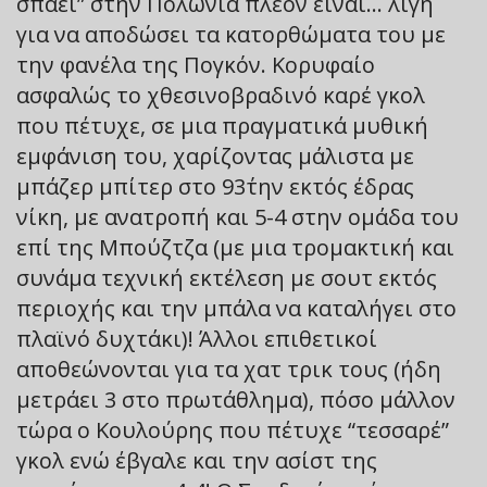
σπάει” στην Πολωνία πλέον είναι… λίγη
για να αποδώσει τα κατορθώματα του με
την φανέλα της Πογκόν. Κορυφαίο
ασφαλώς το χθεσινοβραδινό καρέ γκολ
που πέτυχε, σε μια πραγματικά μυθική
εμφάνιση του, χαρίζοντας μάλιστα με
μπάζερ μπίτερ στο 93΄την εκτός έδρας
νίκη, με ανατροπή και 5-4 στην ομάδα του
επί της Μπούζτζα (με μια τρομακτική και
συνάμα τεχνική εκτέλεση με σουτ εκτός
περιοχής και την μπάλα να καταλήγει στο
πλαϊνό δυχτάκι)! Άλλοι επιθετικοί
αποθεώνονται για τα χατ τρικ τους (ήδη
μετράει 3 στο πρωτάθλημα), πόσο μάλλον
τώρα ο Κουλούρης που πέτυχε “τεσσαρέ”
γκολ ενώ έβγαλε και την ασίστ της