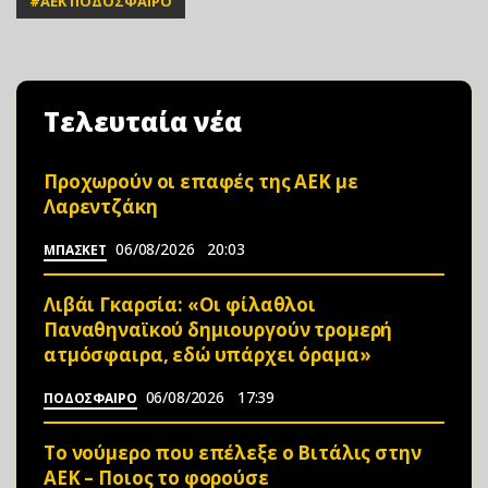
#
ΑΕΚ ΠΟΔΟΣΦΑΙΡΟ
Τελευταία νέα
Προχωρούν οι επαφές της ΑΕΚ με
Λαρεντζάκη
06/08/2026
20:03
ΜΠΑΣΚΕΤ
Λιβάι Γκαρσία: «Οι φίλαθλοι
Παναθηναϊκού δημιουργούν τρομερή
ατμόσφαιρα, εδώ υπάρχει όραμα»
06/08/2026
17:39
ΠΟΔΟΣΦΑΙΡΟ
Το νούμερο που επέλεξε ο Βιτάλις στην
ΑΕΚ – Ποιος το φορούσε