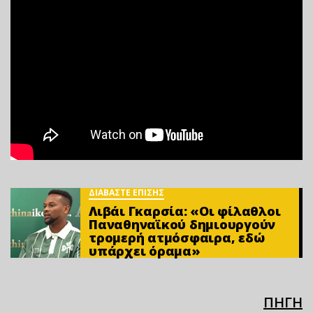
ΔΙΑΒΑΣΤΕ ΕΠΙΣΗΣ
Λιβάι Γκαρσία: «Οι φίλαθλοι
Παναθηναϊκού δημιουργούν
τρομερή ατμόσφαιρα, εδώ
υπάρχει όραμα»
ΠΗΓΗ