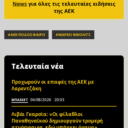
News
για όλες τις τελευταίες ειδήσεις
της ΑΕΚ
#
ΑΕΚ ΠΟΔΟΣΦΑΙΡΟ
#
ΜΑΡΚΟ ΝΙΚΟΛΙΤΣ
Τελευταία νέα
Προχωρούν οι επαφές της ΑΕΚ με
Λαρεντζάκη
06/08/2026
20:03
ΜΠΑΣΚΕΤ
Λιβάι Γκαρσία: «Οι φίλαθλοι
Παναθηναϊκού δημιουργούν τρομερή
ατμόσφαιρα, εδώ υπάρχει όραμα»