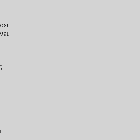
σει
νει
ς
ι