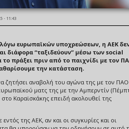
 - 11:43
 λόγω ευρωπαϊκών υποχρεώσεων, η ΑΕΚ δεν
αι διάφορα “ταξιδεύουν” μέσω των social
 το πράξει πριν από το παιχνίδι με τον Π
καθαρίσουμε την κατάσταση.
να ζητήσει αναβολή του αγώνα της με τον ΠΑΟ
υ ευρωπαϊκού ματς της με την Αμπερντίν (Πέμπ
ό στο Καραϊσκάκης επειδή ακολουθεί της
ντός της ΑΕΚ, αν και οι συγκυρίες και οι
στα θα μπορούσαν να την οδηγήσουν σε αυτό 