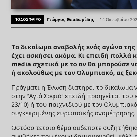
Γιώργος Θεοδωρίδης
14 Οκτωβρίου 2025
ΠΟΔΟΣΦΑΙΡΟ
Το δικαίωμα αναβολής ενός αγώνα της
έχει ασκήσει ακόμα. Κι επειδή πολλά κ
media σχετικά με το αν θα μπορούσε να
ή ακολούθως με τον Ολυμπιακό, ας ξε
Πράγματι η Ένωση διατηρεί το δικαίωμα 
στην ‘’Αγιά Σοφιά’’ επειδή προηγείται το
23/10) ή του παιχνιδιού με τον Ολυμπιακ
συγκεκριμένης ευρωπαϊκής αναμέτρησης.
Ωστόσο τέτοιο θέμα ουδέποτε συζητήθηκε ε
συνθήκες που έχουν δημιουργηθεί, κάλλι