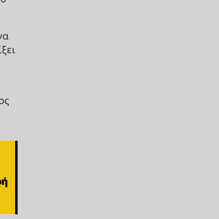
να
ξει
ος
ρή