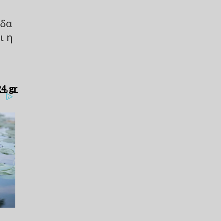
άδα
ι η
4.gr