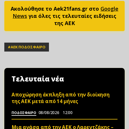
Ακολούθησε το Aek21fans.gr στο
Google
News
για όλες τις τελευταίες ειδήσεις
της ΑΕΚ
#
ΑΕΚ ΠΟΔΟΣΦΑΙΡΟ
Τελευταία νέα
Αποχώρηση έκπληξη από την διοίκηση
της ΑΕΚ μετά από 14 μήνες
08/08/2026
12:00
ΠΟΔΟΣΦΑΙΡΟ
Μια ανάσα από την ΑΕΚ ο Λαρεντζάκης –