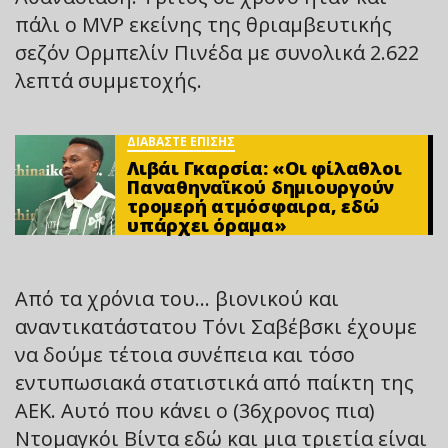
πάλι ο MVP εκείνης της θριαμβευτικής
σεζόν Ορμπελίν Πινέδα με συνολικά 2.622
λεπτά συμμετοχής.
ΔΙΑΒΑΣΤΕ ΕΠΙΣΗΣ
Λιβάι Γκαρσία: «Οι φίλαθλοι
Παναθηναϊκού δημιουργούν
τρομερή ατμόσφαιρα, εδώ
υπάρχει όραμα»
Από τα χρόνια του… βιονικού και
αναντικατάστατου Τόνι Σαβέβσκι έχουμε
να δούμε τέτοια συνέπεια και τόσο
εντυπωσιακά στατιστικά από παίκτη της
ΑΕΚ. Αυτό που κάνει ο (36χρονος πια)
Ντομαγκόι Βίντα εδώ και μια τριετία είναι