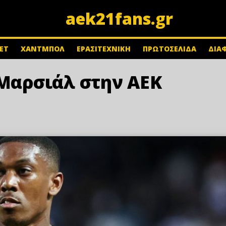
aek21fans.gr
ΕΤ
ΧΑΝΤΜΠΟΛ
ΕΡΑΣΙΤΕΧΝΙΚΗ
ΠΡΩΤΟΣΕΛΙΔΑ
ΔΙΑ
 Μαρσιάλ στην ΑΕΚ