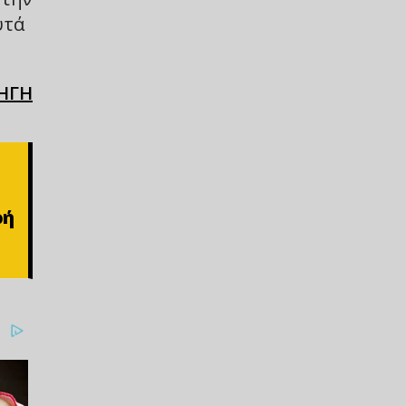
υτά
ΗΓΗ
ρή