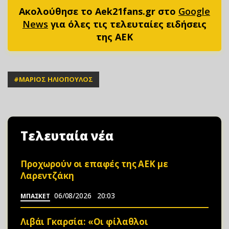
Ακολούθησε το Aek21fans.gr στο
Google
News
για όλες τις τελευταίες ειδήσεις
της ΑΕΚ
#
ΜΑΡΙΟΣ ΗΛΙΟΠΟΥΛΟΣ
Τελευταία νέα
Προχωρούν οι επαφές της ΑΕΚ με
Λαρεντζάκη
06/08/2026
20:03
ΜΠΑΣΚΕΤ
Λιβάι Γκαρσία: «Οι φίλαθλοι