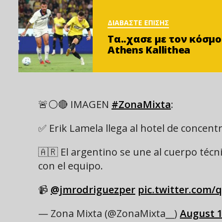
ΔΙΑΒΑΣΤΕ ΕΠΙΣΗΣ
Τα..χασε με τον κόσμο 
Athens Kallithea
🚨⚪️🔴 IMAGEN
#ZonaMixta
:
✅ Erik Lamela llega al hotel de concent
🇦🇷 El argentino se une al cuerpo téc
con el equipo.
📹
@jmrodriguezper
pic.twitter.com
— Zona Mixta (@ZonaMixta__)
August 1