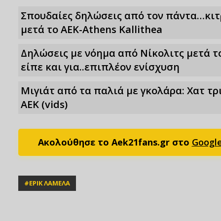
Σπουδαίες δηλώσεις από τον πάντα…κι
μετά το ΑΕΚ-Athens Kallithea
Δηλώσεις με νόημα από Νίκολιτς μετά το
είπε και για..επιπλέον ενίσχυση
Μιγιάτ από τα παλιά με γκολάρα: Χατ τρι
ΑΕΚ (vids)
Ακολούθησε το Aek21fans.gr στο
Googl
#
ΕΡΙΚ ΛΑΜΕΛΑ