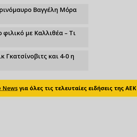
τρινόμαυρο Βαγγέλη Μόρα
 φιλικό με Καλλιθέα – Τι
κ Γκατσίνοβιτς και 4-0 η
e News
για όλες τις τελευταίες ειδήσεις της ΑΕΚ