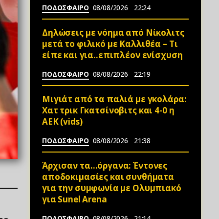
ΠΟΔΟΣΦΑΙΡΟ
08/08/2026
22:24
Δηλώσεις με νόημα από Νίκολιτς
μετά το φιλικό με Καλλιθέα – Τι
είπε και για..επιπλέον ενίσχυση
ΠΟΔΟΣΦΑΙΡΟ
08/08/2026
22:19
Μιγιάτ από τα παλιά με γκολάρα:
Χατ τρικ Γκατσίνοβιτς και 4-0 η
ΑΕΚ (vids)
ΠΟΔΟΣΦΑΙΡΟ
08/08/2026
21:38
Άρχισαν τα…όργανα: Έντονες
αποδοκιμασίες και συνθήματα
για την συμφωνία με Ολυμπιακό
για Sunel Arena
ΠΟΔΟΣΦΑΙΡΟ
08/08/2026
21:14