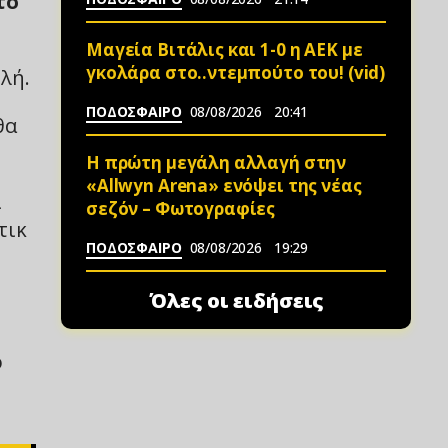
το
Μαγεία Βιτάλις και 1-0 η ΑΕΚ με
γκολάρα στο..ντεμπούτο του! (vid)
λή.
ΠΟΔΟΣΦΑΙΡΟ
08/08/2026
20:41
θα
Η πρώτη μεγάλη αλλαγή στην
«Αllwyn Arena» ενόψει της νέας
ι
σεζόν – Φωτoγραφίες
τικ
ΠΟΔΟΣΦΑΙΡΟ
08/08/2026
19:29
Όλες οι ειδήσεις
ο