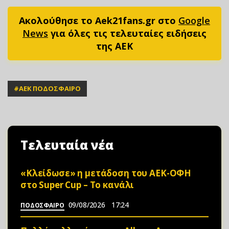
Ακολούθησε το Aek21fans.gr στο
Google
News
για όλες τις τελευταίες ειδήσεις
της ΑΕΚ
#
ΑΕΚ ΠΟΔΟΣΦΑΙΡΟ
Τελευταία νέα
«Κλείδωσε» η μετάδοση του ΑΕΚ-ΟΦΗ
στο Super Cup – Το κανάλι
09/08/2026
17:24
ΠΟΔΟΣΦΑΙΡΟ