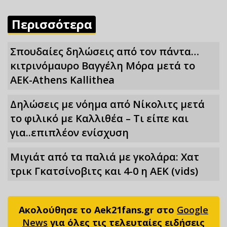
Περισσότερα
Σπουδαίες δηλώσεις από τον πάντα…
κιτρινόμαυρο Βαγγέλη Μόρα μετά το
ΑΕΚ-Athens Kallithea
Δηλώσεις με νόημα από Νίκολιτς μετά
το φιλικό με Καλλιθέα – Τι είπε και
για..επιπλέον ενίσχυση
Μιγιάτ από τα παλιά με γκολάρα: Χατ
τρικ Γκατσίνοβιτς και 4-0 η ΑΕΚ (vids)
Ακολούθησε το Aek21fans.gr στο
Google
News
για όλες τις τελευταίες ειδήσεις