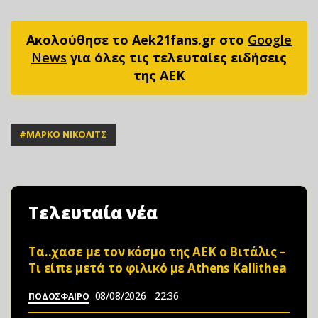
Ακολούθησε το Aek21fans.gr στο
Google
News
για όλες τις τελευταίες ειδήσεις
της ΑΕΚ
#
ΜΑΡΚΟ ΝΙΚΟΛΙΤΣ
Τελευταία νέα
Τα..χασε με τον κόσμο της ΑΕΚ ο Βιτάλις –
Τι είπε μετά το φιλικό με Athens Kallithea
08/08/2026
22:36
ΠΟΔΟΣΦΑΙΡΟ