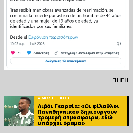
ΠΗΓΗ
ΔΙΑΒΑΣΤΕ ΕΠΙΣΗΣ
Λιβάι Γκαρσία: «Οι φίλαθλοι
Παναθηναϊκού δημιουργούν
τρομερή ατμόσφαιρα, εδώ
υπάρχει όραμα»