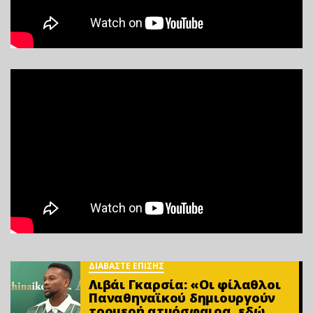
ΔΙΑΒΑΣΤΕ ΕΠΙΣΗΣ
Λιβάι Γκαρσία: «Οι φίλαθλοι
Παναθηναϊκού δημιουργούν
τρομερή ατμόσφαιρα, εδώ