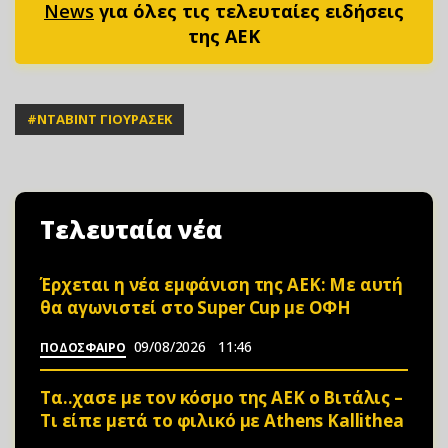
News
για όλες τις τελευταίες ειδήσεις
της ΑΕΚ
#
ΝΤΑΒΙΝΤ ΓΙΟΥΡΑΣΕΚ
Τελευταία νέα
Έρχεται η νέα εμφάνιση της ΑΕΚ: Με αυτή
θα αγωνιστεί στο Super Cup με ΟΦΗ
09/08/2026
11:46
ΠΟΔΟΣΦΑΙΡΟ
Τα..χασε με τον κόσμο της ΑΕΚ ο Βιτάλις –
Τι είπε μετά το φιλικό με Athens Kallithea