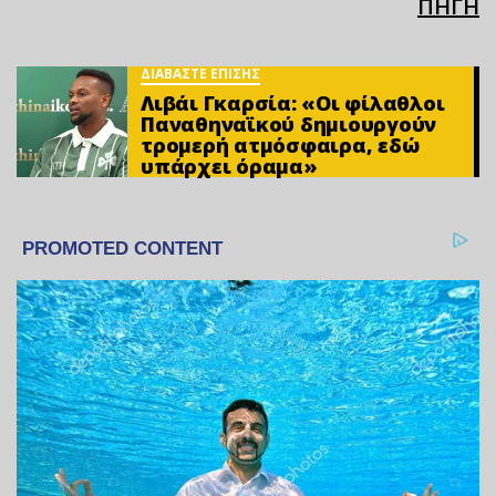
ΠΗΓΗ
ΔΙΑΒΑΣΤΕ ΕΠΙΣΗΣ
Λιβάι Γκαρσία: «Οι φίλαθλοι
Παναθηναϊκού δημιουργούν
τρομερή ατμόσφαιρα, εδώ
υπάρχει όραμα»