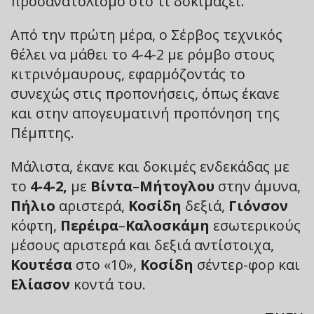
προσανατολισμό στο τι δοκιμάζει.
Από την πρώτη μέρα, ο Σέρβος τεχνικός
θέλει να μάθει το 4-4-2 με ρόμβο στους
κιτρινόμαυρους, εφαρμόζοντάς το
συνεχώς στις προπονήσεις, όπως έκανε
και στην απογευματινή προπόνηση της
Πέμπτης.
Μάλιστα, έκανε και δοκιμές ενδεκάδας με
το
4-4-2,
με
Βίντα
–
Μήτογλου
στην άμυνα,
Πήλιο
αριστερά,
Κοσίδη
δεξιά,
Γιόνσον
κόφτη,
Περέιρα
–
Καλοσκάμη
εσωτερικούς
μέσους αριστερά και δεξιά αντίστοιχα,
Κουτέσα
στο «10»,
Κοσίδη
σέντερ-φορ και
Ελίασον
κοντά του.