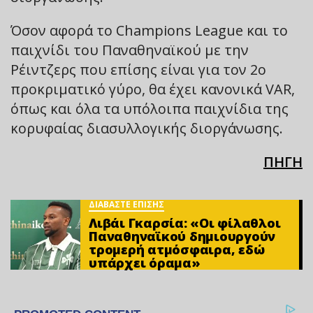
Όσον αφορά το Champions League και το
παιχνίδι του Παναθηναϊκού με την
Ρέιντζερς που επίσης είναι για τον 2ο
προκριματικό γύρο, θα έχει κανονικά VAR,
όπως και όλα τα υπόλοιπα παιχνίδια της
κορυφαίας διασυλλογικής διοργάνωσης.
ΠΗΓΗ
ΔΙΑΒΑΣΤΕ ΕΠΙΣΗΣ
Λιβάι Γκαρσία: «Οι φίλαθλοι
Παναθηναϊκού δημιουργούν
τρομερή ατμόσφαιρα, εδώ
υπάρχει όραμα»