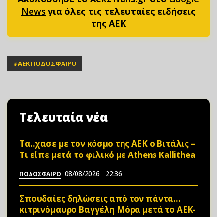
News
για όλες τις τελευταίες ειδήσεις
της ΑΕΚ
#
ΑΕΚ ΠΟΔΟΣΦΑΙΡΟ
Τελευταία νέα
Τα..χασε με τον κόσμο της ΑΕΚ ο Βιτάλις –
Τι είπε μετά το φιλικό με Athens Kallithea
08/08/2026
22:36
ΠΟΔΟΣΦΑΙΡΟ
Σπουδαίες δηλώσεις από τον πάντα…
κιτρινόμαυρο Βαγγέλη Μόρα μετά το ΑΕΚ-