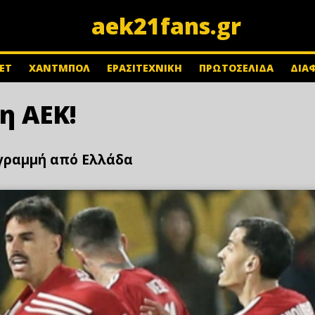
aek21fans.gr
ΕΤ
ΧΑΝΤΜΠΟΛ
ΕΡΑΣΙΤΕΧΝΙΚΗ
ΠΡΩΤΟΣΕΛΙΔΑ
ΔΙΑ
η ΑΕΚ!
 γραμμή από Ελλάδα