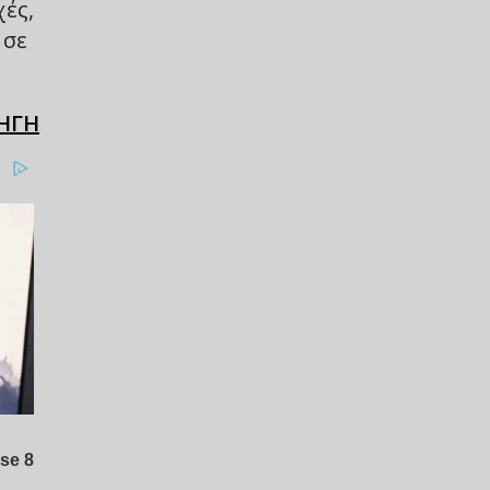
ές,
 σε
ΗΓΗ