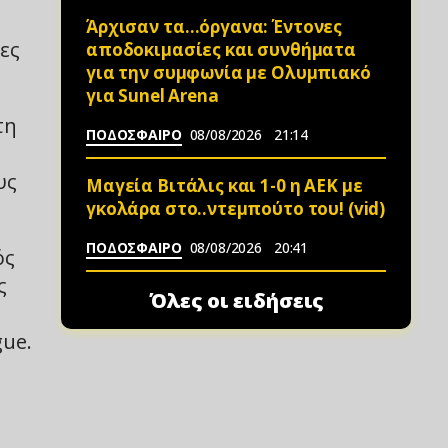
Άρχισαν τα…όργανα: Έντονες
ες
αποδοκιμασίες και συνθήματα
για την συμφωνία με Ολυμπιακό
για Sunel Arena
τη
ΠΟΔΟΣΦΑΙΡΟ
08/08/2026
21:14
υς
Μαγεία Βιτάλις και 1-0 η ΑΕΚ με
γκολάρα στο..ντεμπούτο του! (vid)
ΠΟΔΟΣΦΑΙΡΟ
08/08/2026
20:41
ός
ς
Όλες οι ειδήσεις
gue.