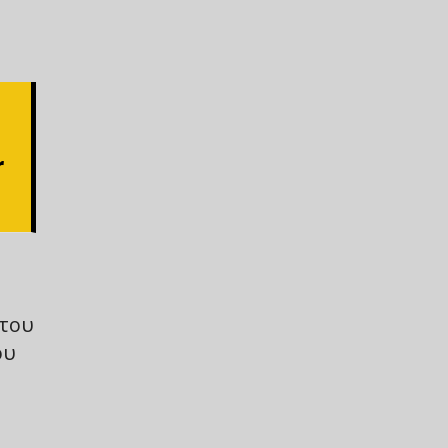
r
 του
ου