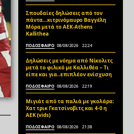
Σπουδαίες δηλώσεις από τον
πάντα…κιτρινόμαυρο Βαγγέλη
Μόρα μετά το ΑΕΚ-Athens
Kallithea
ΠΟΔΟΣΦΑΙΡΟ
08/08/2026
22:24
Δηλώσεις με νόημα από Νίκολιτς
μετά το φιλικό με Καλλιθέα – Τι
είπε και για..επιπλέον ενίσχυση
ΠΟΔΟΣΦΑΙΡΟ
08/08/2026
22:19
Μιγιάτ από τα παλιά με γκολάρα:
Χατ τρικ Γκατσίνοβιτς και 4-0 η
ΑΕΚ (vids)
ΠΟΔΟΣΦΑΙΡΟ
08/08/2026
21:38