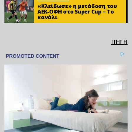
«Κλείδωσε» η μετάδοση του
ΑΕΚ-ΟΦΗ στο Super Cup – Το
κανάλι
ΠΗΓΗ