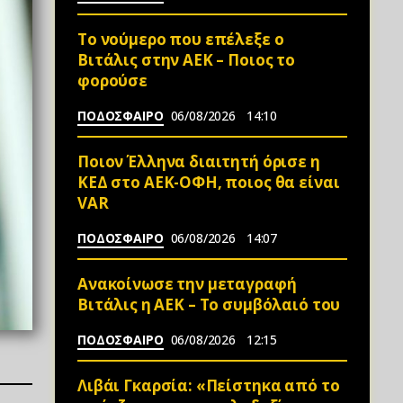
Το νούμερο που επέλεξε ο
Βιτάλις στην ΑΕΚ – Ποιος το
φορούσε
ΠΟΔΟΣΦΑΙΡΟ
06/08/2026
14:10
Ποιον Έλληνα διαιτητή όρισε η
ΚΕΔ στο ΑΕΚ-ΟΦΗ, ποιος θα είναι
VAR
ΠΟΔΟΣΦΑΙΡΟ
06/08/2026
14:07
Ανακοίνωσε την μεταγραφή
Βιτάλις η ΑΕΚ – Το συμβόλαιό του
ΠΟΔΟΣΦΑΙΡΟ
06/08/2026
12:15
Λιβάι Γκαρσία: «Πείστηκα από το