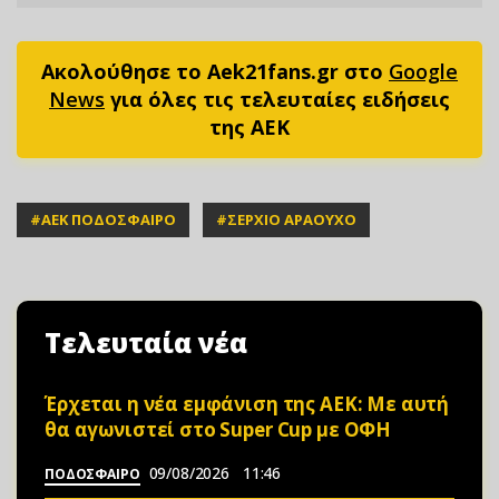
Ακολούθησε το Aek21fans.gr στο
Google
News
για όλες τις τελευταίες ειδήσεις
της ΑΕΚ
#
ΑΕΚ ΠΟΔΟΣΦΑΙΡΟ
#
ΣΕΡΧΙΟ ΑΡΑΟΥΧΟ
Τελευταία νέα
Έρχεται η νέα εμφάνιση της ΑΕΚ: Με αυτή
θα αγωνιστεί στο Super Cup με ΟΦΗ
09/08/2026
11:46
ΠΟΔΟΣΦΑΙΡΟ