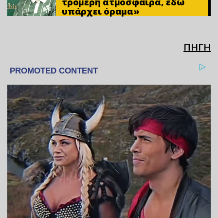
τρομερή ατμόσφαιρα, εδώ
υπάρχει όραμα»
ΠΗΓΗ