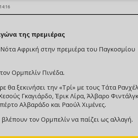
14:16
αγώνα της πρεμιέρας
η Νότα Αφρική στην πρεμιέρα του Παγκοσμίου
 τον Ορμπελίν Πινέδα.
ε θα ξεκινήσει την «Τρί» με τους Τάτα Ρανχέλ
 Χεσούς Γκαγιάρδο, Έρικ Λίρα, Άλβαρο Φιντάλγκ
μπέρτο Αλβαράδο και Ραούλ Χιμένες.
ς βλέπουν τον Ορμπελίν να παίζει ως αλλαγή.