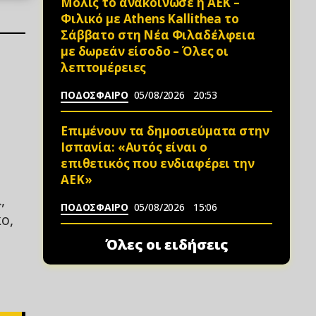
Μόλις το ανακοίνωσε η ΑΕΚ –
Φιλικό με Athens Kallithea το
Σάββατο στη Νέα Φιλαδέλφεια
με δωρεάν είσοδο – Όλες οι
λεπτομέρειες
ΠΟΔΟΣΦΑΙΡΟ
05/08/2026
20:53
Επιμένουν τα δημοσιεύματα στην
Ισπανία: «Αυτός είναι ο
επιθετικός που ενδιαφέρει την
ΑΕΚ»
,
ΠΟΔΟΣΦΑΙΡΟ
05/08/2026
15:06
ο,
Όλες οι ειδήσεις