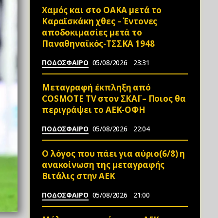
Χαμός και στο ΟΑΚΑ μετά το
Καραϊσκάκη χθες – Έντονες
αποδοκιμασίες μετά το
Παναθηναϊκός-ΤΣΣΚΑ 1948
ΠΟΔΟΣΦΑΙΡΟ
05/08/2026
23:31
Μεταγραφή έκπληξη από
COSMOTE TV στον ΣΚΑΪ – Ποιος θα
περιγράψει το ΑΕΚ-ΟΦΗ
ΠΟΔΟΣΦΑΙΡΟ
05/08/2026
22:04
Ο λόγος που πάει για αύριο(6/8) η
ανακοίνωση της μεταγραφής
Βιτάλις στην ΑΕΚ
ΠΟΔΟΣΦΑΙΡΟ
05/08/2026
21:00