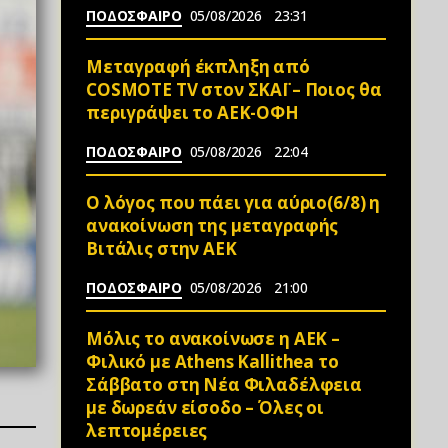
ΠΟΔΟΣΦΑΙΡΟ
05/08/2026
23:31
Μεταγραφή έκπληξη από
COSMOTE TV στον ΣΚΑΪ – Ποιος θα
περιγράψει το ΑΕΚ-ΟΦΗ
ΠΟΔΟΣΦΑΙΡΟ
05/08/2026
22:04
Ο λόγος που πάει για αύριο(6/8) η
ανακοίνωση της μεταγραφής
Βιτάλις στην ΑΕΚ
ΠΟΔΟΣΦΑΙΡΟ
05/08/2026
21:00
Μόλις το ανακοίνωσε η ΑΕΚ –
Φιλικό με Athens Kallithea το
Σάββατο στη Νέα Φιλαδέλφεια
με δωρεάν είσοδο – Όλες οι
λεπτομέρειες