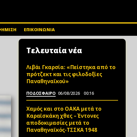
ΦΗΜΙΣΗ
ΕΠΙΚΟΙΝΩΝΙΑ
Τελευταία νέα
Λιβάι Γκαρσία: «Πείστηκα από το
πρότζεκτ και τις φιλοδοξίες
Παναθηναϊκού»
ΠΟΔΟΣΦΑΙΡΟ
06/08/2026
00:16
Χαμός και στο ΟΑΚΑ μετά το
Καραϊσκάκη χθες – Έντονες
αποδοκιμασίες μετά το
Παναθηναϊκός-ΤΣΣΚΑ 1948