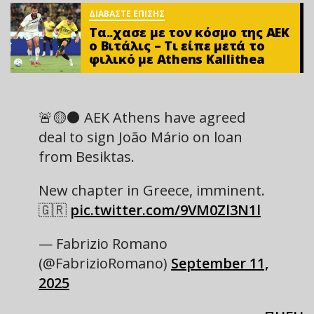
ΔΙΑΒΑΣΤΕ ΕΠΙΣΗΣ
Τα..χασε με τον κόσμο της ΑΕΚ
ο Βιτάλις – Τι είπε μετά το
φιλικό με Athens Kallithea
🚨🟡⚫️ AEK Athens have agreed
deal to sign João Mário on loan
from Besiktas.
New chapter in Greece, imminent.
🇬🇷
pic.twitter.com/9VM0Zl3N1l
— Fabrizio Romano
(@FabrizioRomano)
September 11,
2025