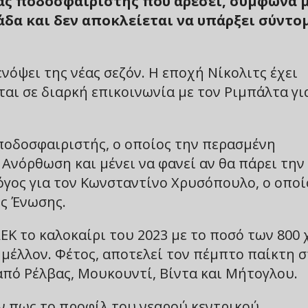
ας ποδοσφαιριστής που αρέσει, σύμφωνα 
άδα και δεν αποκλείεται να υπάρξει σύντο
νόψει της νέας σεζόν. Η εποχή Νίκολιτς έχει
εται σε διαρκή επικοινωνία με τον Ριμπάλτα γι
ποδοσφαιριστής, ο οποίος την περασμένη
 Ανόρθωση και μένει να φανεί αν θα πάρει την
όγος για τον Κωνσταντίνο Χρυσόπουλο, ο οποί
ης Ένωσης.
Κ το καλοκαίρι του 2023 με το ποσό των 800 χ
 μέλλον. Φέτος, αποτελεί τον πέμπτο παίκτη 
 από Ρέλβας, Μουκουντί, Βίντα και Μήτογλου.
ν πως το προφίλ του νεαρού κεντρικού