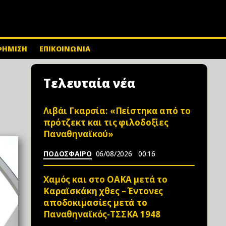
ΦΗΜΙΣΗ
ΕΠΙΚΟΙΝΩΝΙΑ
Τελευταία νέα
Λιβάι Γκαρσία: «Πείστηκα από το
πρότζεκτ και τις φιλοδοξίες
Παναθηναϊκού»
ΠΟΔΟΣΦΑΙΡΟ
06/08/2026
00:16
Χαμός και στο ΟΑΚΑ μετά το
Καραϊσκάκη χθες – Έντονες
αποδοκιμασίες μετά το
Παναθηναϊκός-ΤΣΣΚΑ 1948