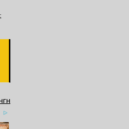
ς
ΗΓΗ