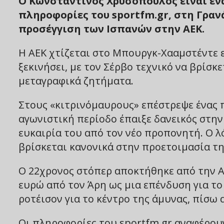
Ο Κωνσταντίνος Χρυσόπουλος είναι έν
πληροφορίες του sportfm.gr, στη Γραν
προσέγγιση των Ισπανών στην ΑΕΚ.
Η ΑΕΚ χτίζεται στο Μπουργκ-Χααμστέντε ε
ξεκινήσει, με τον Σέρβο τεχνικό να βρίσκ
μεταγραφικά ζητήματα.
Στους «κιτρινόμαυρους» επέστρεψε ένας 
αγωνιστική περίοδο έπαιξε δανεικός στην
ευκαιρία του από τον νέο προπονητή. Ο λ
βρίσκεται κανονικά στην προετοιμασία τ
Ο 22χρονος στόπερ αποκτήθηκε από την ΑΕ
ευρώ από τον Άρη ως μια επένδυση για το
ροτέισον για το κέντρο της άμυνας, πίσω
Οι πληροφορίες του sportfm.gr αναφέρου