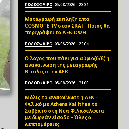
ΠΟΔΟΣΦΑΙΡΟ
05/08/2026
23:31
Μεταγραφή έκπληξη από
COSMOTE TV στον ΣΚΑΪ – Ποιος θα
περιγράψει το ΑΕΚ-ΟΦΗ
ΠΟΔΟΣΦΑΙΡΟ
05/08/2026
22:04
Ο λόγος που πάει για αύριο(6/8) η
ανακοίνωση της μεταγραφής
Βιτάλις στην ΑΕΚ
ΠΟΔΟΣΦΑΙΡΟ
05/08/2026
21:00
Μόλις το ανακοίνωσε η ΑΕΚ –
Φιλικό με Athens Kallithea το
Σάββατο στη Νέα Φιλαδέλφεια
με δωρεάν είσοδο – Όλες οι
λεπτομέρειες