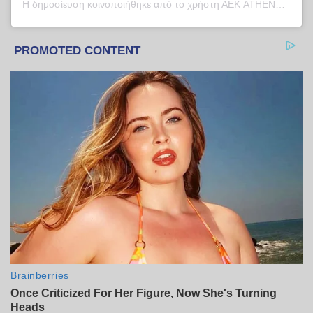
Η δημοσίευση κοινοποιήθηκε από το χρήστη ΑΕΚ ATHENS FC (@aekfc_official)