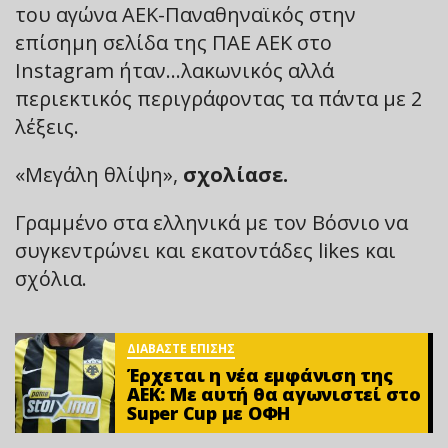
του αγώνα ΑΕΚ-Παναθηναϊκός στην
επίσημη σελίδα της ΠΑΕ ΑΕΚ στο
Instagram ήταν…λακωνικός αλλά
περιεκτικός περιγράφοντας τα πάντα με 2
λέξεις.
«Μεγάλη θλίψη»,
σχολίασε.
Γραμμένο στα ελληνικά με τον Βόσνιο να
συγκεντρώνει και εκατοντάδες likes και
σχόλια.
ΔΙΑΒΑΣΤΕ ΕΠΙΣΗΣ
Έρχεται η νέα εμφάνιση της
ΑΕΚ: Με αυτή θα αγωνιστεί στο
Super Cup με ΟΦΗ