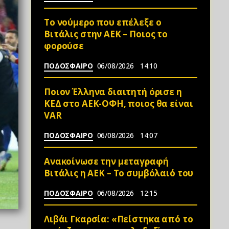
Το νούμερο που επέλεξε ο
Βιτάλις στην ΑΕΚ – Ποιος το
φορούσε
ΠΟΔΟΣΦΑΙΡΟ
06/08/2026
14:10
Ποιον Έλληνα διαιτητή όρισε η
ΚΕΔ στο ΑΕΚ-ΟΦΗ, ποιος θα είναι
VAR
ΠΟΔΟΣΦΑΙΡΟ
06/08/2026
14:07
Ανακοίνωσε την μεταγραφή
Βιτάλις η ΑΕΚ – Το συμβόλαιό του
ΠΟΔΟΣΦΑΙΡΟ
06/08/2026
12:15
Λιβάι Γκαρσία: «Πείστηκα από το