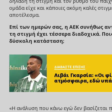
δηλαδή τη στιγμή και τον ρυθμό του παιχν
ομάδα είχε και κάποιες ακόμη καλές στιγμ
αποτέλεσμα.
Επί των ημερών σας, η ΑΕΚ συνήθως α
τη στιγμή έχει τέσσερα διαδοχικά. Ποιο
δύσκολη κατάσταση;
ΔΙΑΒΑΣΤΕ ΕΠΙΣΗΣ
Λιβάι Γκαρσία: «Οι 
ατμόσφαιρα, εδώ υπά
«H ανάλυση που κάνω εγώ δεν βασίζεται 