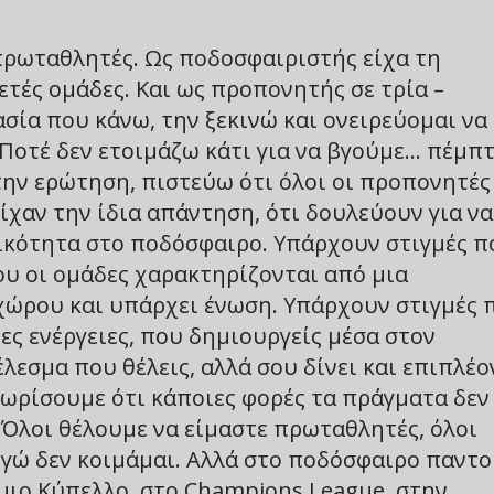
πρωταθλητές. Ως ποδοσφαιριστής είχα τη
τές ομάδες. Και ως προπονητής σε τρία –
ασία που κάνω, την ξεκινώ και ονειρεύομαι να
 Ποτέ δεν ετοιμάζω κάτι για να βγούμε… πέμπτ
ή την ερώτηση, πιστεύω ότι όλοι οι προπονητές
ίχαν την ίδια απάντηση, ότι δουλεύουν για να
τικότητα στο ποδόσφαιρο. Υπάρχουν στιγμές π
που οι ομάδες χαρακτηρίζονται από μια
 χώρου και υπάρχει ένωση. Υπάρχουν στιγμές 
ες ενέργειες, που δημιουργείς μέσα στον
λεσμα που θέλεις, αλλά σου δίνει και επιπλέο
νωρίσουμε ότι κάποιες φορές τα πράγματα δεν
. Όλοι θέλουμε να είμαστε πρωταθλητές, όλοι
εγώ δεν κοιμάμαι. Αλλά στο ποδόσφαιρο παντ
μιο Κύπελλο, στο Champions League, στην