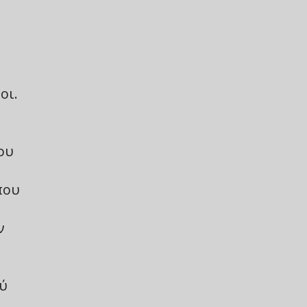
οι.
ου
που
ν
ού