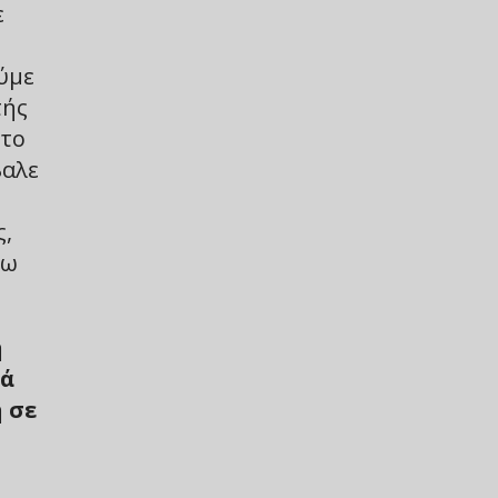
ε
ύμε
τής
ώτο
βαλε
ς,
ζω
η
λά
ή σε