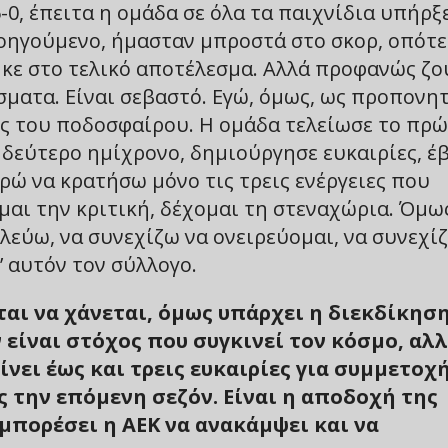
-0, έπειτα η ομάδα σε όλα τα παιχνίδια υπήρξ
ροηγούμενο, ήμασταν μπροστά στο σκορ, οπότε
κε στο τελικό αποτέλεσμα. Αλλά προφανώς ζο
σματα. Είναι σεβαστό. Εγώ, όμως, ως προπονη
ς του ποδοσφαίρου. Η ομάδα τελείωσε το πρ
 δεύτερο ημίχρονο, δημιούργησε ευκαιρίες, έ
ρώ να κρατήσω μόνο τις τρεις ενέργειες που
μαι την κριτική, δέχομαι τη στεναχώρια. Όμω
υλεύω, να συνεχίζω να ονειρεύομαι, να συνεχί
’ αυτόν τον σύλλογο.
αι να χάνεται, όμως υπάρχει η διεκδίκησ
 είναι στόχος που συγκινεί τον κόσμο, αλ
ίνει έως και τρεις ευκαιρίες για συμμετοχ
 την επόμενη σεζόν. Είναι η αποδοχή της
μπορέσει η ΑΕΚ να ανακάμψει και να