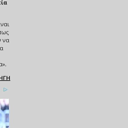
πία
ίναι
πως
ν να
τα
α».
ΗΓΗ