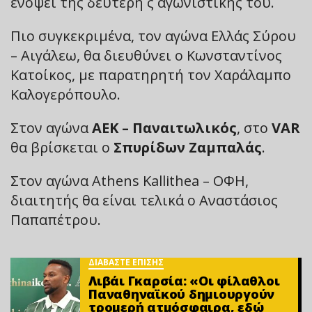
ενόψει της δεύτερη ς αγωνιστικής του.
Πιο συγκεκριμένα, τον αγώνα Ελλάς Σύρου
– Αιγάλεω, θα διευθύνει ο Κωνσταντίνος
Κατοίκος, με παρατηρητή τον Χαράλαμπο
Καλογερόπουλο.
Στον αγώνα
ΑΕΚ – Παναιτωλικός
, στο
VAR
θα βρίσκεται ο
Σπυρίδων Ζαμπαλάς
.
Στον αγώνα Athens Kallithea – ΟΦΗ,
διαιτητής θα είναι τελικά ο Αναστάσιος
Παπαπέτρου.
ΔΙΑΒΑΣΤΕ ΕΠΙΣΗΣ
Λιβάι Γκαρσία: «Οι φίλαθλοι
Παναθηναϊκού δημιουργούν
τρομερή ατμόσφαιρα, εδώ