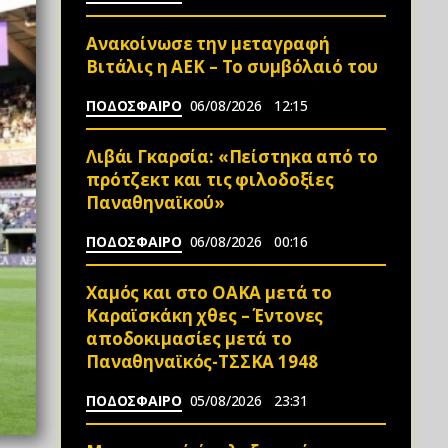
Ανακοίνωσε την μεταγραφή
Βιτάλις η ΑΕΚ – Το συμβόλαιό του
ΠΟΔΟΣΦΑΙΡΟ
06/08/2026
12:15
Λιβάι Γκαρσία: «Πείστηκα από το
πρότζεκτ και τις φιλοδοξίες
Παναθηναϊκού»
ΠΟΔΟΣΦΑΙΡΟ
06/08/2026
00:16
Χαμός και στο ΟΑΚΑ μετά το
Καραϊσκάκη χθες – Έντονες
αποδοκιμασίες μετά το
Παναθηναϊκός-ΤΣΣΚΑ 1948
ΠΟΔΟΣΦΑΙΡΟ
05/08/2026
23:31