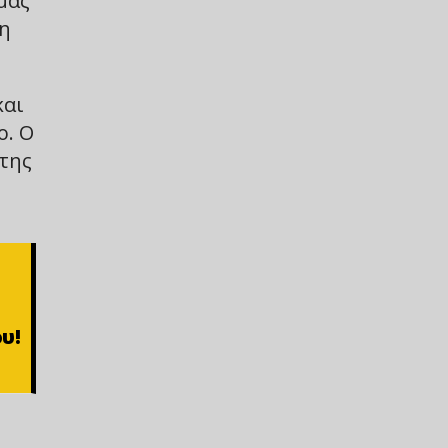
μας
ση
και
ο. Ο
κτης
υ!