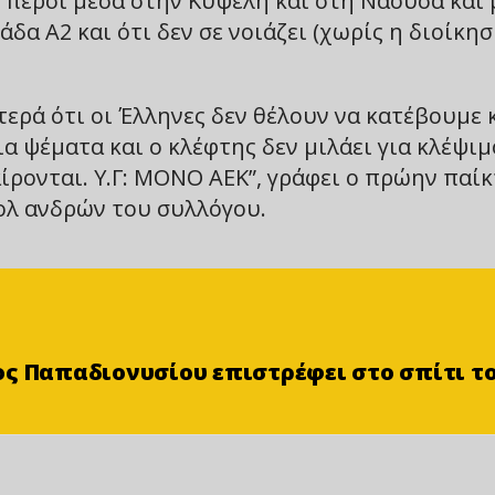
ς πέρσι μέσα στην Κυψέλη και στη Νάουσα και 
άδα Α2 και ότι δεν σε νοιάζει (χωρίς η διοίκη
στερά ότι οι Έλληνες δεν θέλουν να κατέβουμε 
για ψέματα και ο κλέφτης δεν μιλάει για κλέψιμ
ίρονται. Υ.Γ: ΜΟΝΟ ΑΕΚ”, γράφει ο πρώην παί
ολ ανδρών του συλλόγου.
ς Παπαδιονυσίου επιστρέφει στο σπίτι το