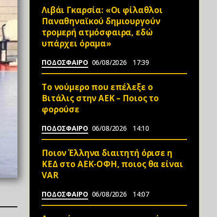
Λιβάι Γκαρσία: «Οι φίλαθλοι
Παναθηναϊκού δημιουργούν
τρομερή ατμόσφαιρα, εδώ
υπάρχει όραμα»
ΠΟΔΟΣΦΑΙΡΟ
06/08/2026
17:39
Το νούμερο που επέλεξε ο
Βιτάλις στην ΑΕΚ – Ποιος το
φορούσε
ΠΟΔΟΣΦΑΙΡΟ
06/08/2026
14:10
Ποιον Έλληνα διαιτητή όρισε η
ΚΕΔ στο ΑΕΚ-ΟΦΗ, ποιος θα είναι
VAR
ΠΟΔΟΣΦΑΙΡΟ
06/08/2026
14:07