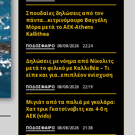
Σπουδαίες δηλώσεις από τον
πάντα…κιτρινόμαυρο Βαγγέλη
Μόρα μετά το ΑΕΚ-Athens
Kallithea
ΠΟΔΟΣΦΑΙΡΟ
08/08/2026
22:24
Δηλώσεις με νόημα από Νίκολιτς
μετά το φιλικό με Καλλιθέα – Τι
είπε και για..επιπλέον ενίσχυση
ΠΟΔΟΣΦΑΙΡΟ
08/08/2026
22:19
Μιγιάτ από τα παλιά με γκολάρα:
Χατ τρικ Γκατσίνοβιτς και 4-0 η
ΑΕΚ (vids)
ΠΟΔΟΣΦΑΙΡΟ
08/08/2026
21:38