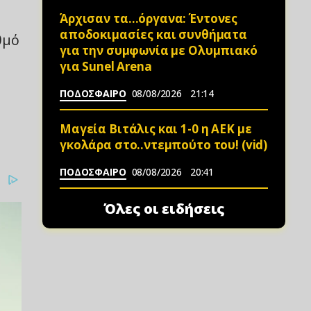
Άρχισαν τα…όργανα: Έντονες
αποδοκιμασίες και συνθήματα
θμό
για την συμφωνία με Ολυμπιακό
για Sunel Arena
ΠΟΔΟΣΦΑΙΡΟ
08/08/2026
21:14
Μαγεία Βιτάλις και 1-0 η ΑΕΚ με
γκολάρα στο..ντεμπούτο του! (vid)
ΠΟΔΟΣΦΑΙΡΟ
08/08/2026
20:41
Όλες οι ειδήσεις