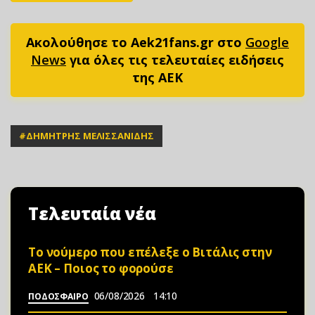
Ακολούθησε το Aek21fans.gr στο
Google
News
για όλες τις τελευταίες ειδήσεις
της ΑΕΚ
#
ΔΗΜΗΤΡΗΣ ΜΕΛΙΣΣΑΝΙΔΗΣ
Τελευταία νέα
Το νούμερο που επέλεξε ο Βιτάλις στην
ΑΕΚ – Ποιος το φορούσε
06/08/2026
14:10
ΠΟΔΟΣΦΑΙΡΟ